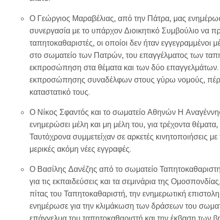
Ο Γεώργιος Μαραβέλιας, από την Πάτρα, μας ενημέρωσ
συνεργασία με το υπάρχον Διοικητικό Συμβούλιο να 
ταπητοκαθαριστές, οι οποίοι δεν ήταν εγγεγραμμένοι μ
στο σωματείο των Πατρών, του επαγγέλματος των ταπη
εκπροσώπηση στα θέματα και των δύο επαγγελμάτων. Κ
εκπροσώπησης συναδέλφων στους γύρω νομούς, πέρα 
καταστατικό τους.
Ο Νίκος Σφαντός και το σωματείο Αθηνών Η Αναγέννη
ενημερώσει μέλη και μη μέλη του, για τρέχοντα θέματα
Ταυτόχρονα συμμετείχαν σε αρκετές κινητοποιήσεις με
μερικές ακόμη νέες εγγραφές.
Ο Βασίλης Δανέζης από το σωματείο Ταπητοκαθαριστ
για τις εκπαιδεύσεις και τα σεμινάρια της Ομοσπονδίας
πίτας του Ταπητοκαθαριστή, την ενημερωτική επιστολη
ενημέρωσε για την κλιμάκωση των δράσεων του σωματε
επάγγελμα του ταπητοκαθαριστή και την έκβαση των βη