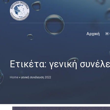
Πανελλήνια
Ο επίσημος
Ομοσπονδία
ιστοχώρος της
Καθαριστηρίων
Πανελλήνια
Ομοσπονδία
Καθαριστηρίων
Αρχική
Η
Ετικέτα:
γενική συνέλ
Home
»
γενική συνέλευση 2022