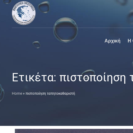
Πανελλήνια
Ο επίσημος
Ομοσπονδία
ιστοχώρος της
Καθαριστηρίων
Πανελλήνια
Ομοσπονδία
Καθαριστηρίων
Αρχική
Η
Ετικέτα:
πιστοποίηση 
Home
»
πιστοποίηση ταπητοκαθαριστή