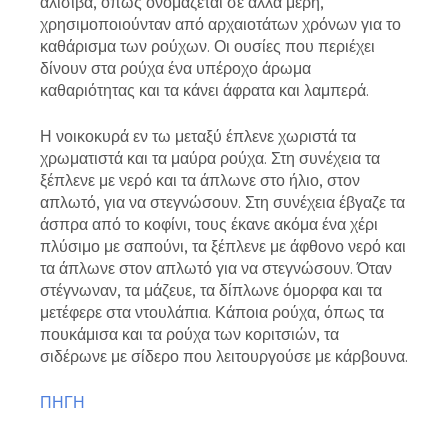
αλισίβα, όπως ονομάζεται σε άλλα μέρη,
χρησιμοποιούνταν από αρχαιοτάτων χρόνων για το
καθάρισμα των ρούχων. Οι ουσίες που περιέχει
δίνουν στα ρούχα ένα υπέροχο άρωμα
καθαριότητας και τα κάνει άφρατα και λαμπερά.
Η νοικοκυρά εν τω μεταξύ έπλενε χωριστά τα
χρωματιστά και τα μαύρα ρούχα. Στη συνέχεια τα
ξέπλενε με νερό και τα άπλωνε στο ήλιο, στον
απλωτό, για να στεγνώσουν. Στη συνέχεια έβγαζε τα
άσπρα από το κοφίνι, τους έκανε ακόμα ένα χέρι
πλύσιμο με σαπούνι, τα ξέπλενε με άφθονο νερό και
τα άπλωνε στον απλωτό για να στεγνώσουν. Όταν
στέγνωναν, τα μάζευε, τα δίπλωνε όμορφα και τα
μετέφερε στα ντουλάπια. Κάποια ρούχα, όπως τα
πουκάμισα και τα ρούχα των κοριτσιών, τα
σιδέρωνε με σίδερο που λειτουργούσε με κάρβουνα.
ΠΗΓΗ