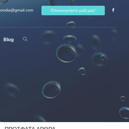
spondia@gmail.com
F
Επικοινωνήστε μαζί μας!
Blog
ΠΡΌΣΦΑΤΑ ΆΡΘΡΑ