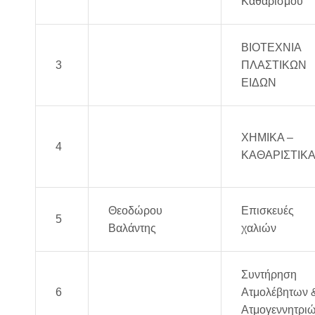
Καθαρισμού
ΒΙΟΤΕΧΝΙΑ
3
Πλαστικοτεχνική
ΠΛΑΣΤΙΚΩΝ
ΕΙΔΩΝ
FJ
ΧΗΜΙΚΑ –
4
FOTAKOPOULOS
ΚΑΘΑΡΙΣΤΙΚ
ΟΕ
Θεοδώρου
Επισκευές
5
Βαλάντης
χαλιών
Συντήρηση
6
ΑΦΟΙ ΜΑΡΗ ΟΕ
Ατμολέβητων 
Ατμογεννητρι