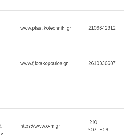
www.plastikotechniki.gr
2106642312
www.fjfotakopoulos.gr
2610336687
Α
210
&
https://www.o-m.gr
5020809
ών