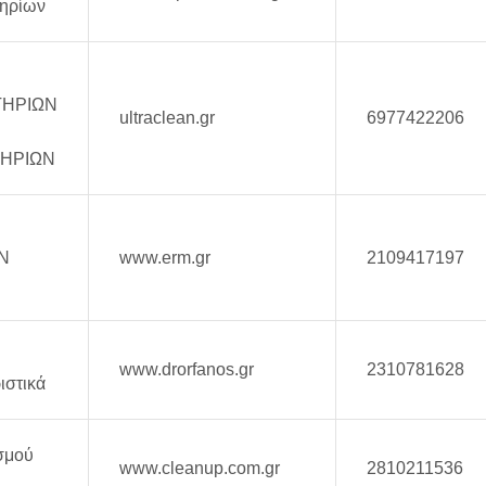
ηρίων
ΤΗΡΙΩΝ
ultraclean.gr
6977422206
ΗΡΙΩΝ
Ν
www.erm.gr
2109417197
www.drorfanos.gr
2310781628
ιστικά
σμού
www.cleanup.com.gr
2810211536