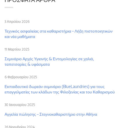
3 Απριλίου 2026
Τεχνικός ασφαλείας στα καθαριστήρια – Λήξη πιστοποιητικών
και νέα μαθήματα
11 Μαρτίου 2025
Σεμινάριο Αρχές Υγιεινής & Εντομολογίας σε χαλιά,
ταπετσαρίες & υφάσματα
6 Φεβρουαρίου 2025
Εκπαιδευτικό δωρεάν σεμινάριο (BlueLaundries) για τους
επαγγελματίες των κλάδων της Φιλοξενίας και του Καθαρισμού
30 Ιανουαρίου 2025
Αγγελία πώλησης – Στεγνοκαθαριστήριο στην Αθήνα
26 Νοεμβρίου 2024