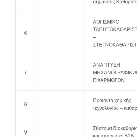
Connexion
σήμανσης Καθαριστ
ΛΟΓΙΣΜΙΚΟ
ΤΑΠΗΤΟΚΑΘΑΡΙΣ
6
UltraClean
–
ΣΤΕΓΝΟΚΑΘΑΡΙΣΤ
ΑΝΑΠΤΥΞΗ
Barracuda
7
ΜΗΧΑΝΟΓΡΑΦΙΚΩ
Software
ΕΦΑΡΜΟΓΩΝ
Προϊόντα χημικής
8
Dr. Orfanos
τεχνολογίας – καθαρ
Σύστημα Βιοκαθαρι
9
CleanUp
και υπηρεσίες Β2Β