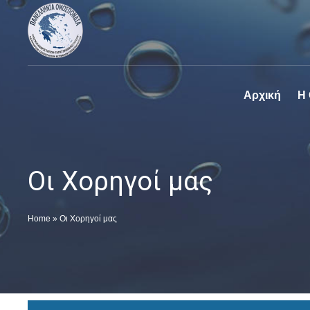
Πανελλήνια
Ο επίσημος
Ομοσπονδία
ιστοχώρος της
Καθαριστηρίων
Πανελλήνια
Ομοσπονδία
Καθαριστηρίων
Αρχική
Η
Οι Χορηγοί μας
Home
»
Οι Χορηγοί μας