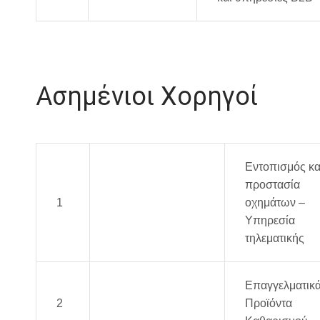
Ασημένιοι Χορηγοί
Εντοπισμός κα
προστασία
1
FleetSimple
οχημάτων –
Υπηρεσία
τηλεματικής
Επαγγελματικ
2
Α. ΠΑΥΛΗΣ
Προϊόντα