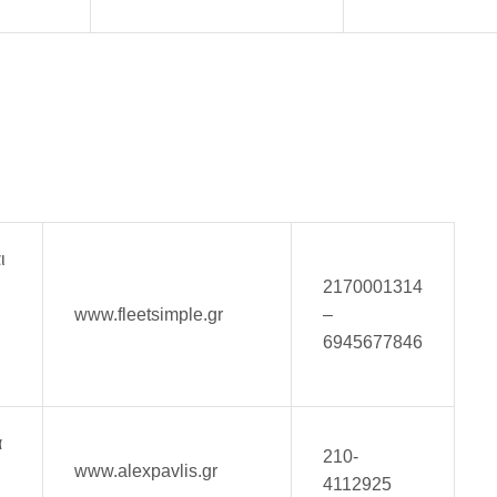
ι
2170001314
www.fleetsimple.gr
–
6945677846
ά
210-
www.alexpavlis.gr
4112925