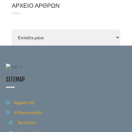
ΑΡΧΕΊΟ ΆΡΘΡΩΝ
SITEMAP
Αρχική-old
Η Ομοσπονδία
Ταυτότητα