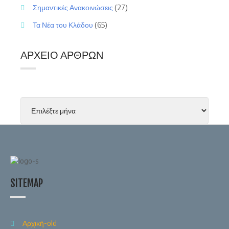
Σημαντικές Ανακοινώσεις
(27)
Τα Νέα του Κλάδου
(65)
ΑΡΧΕΊΟ ΆΡΘΡΩΝ
SITEMAP
Αρχική-old