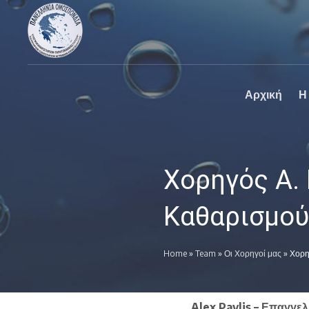
Πανελλήνια
Ο επίσημος
Ομοσπονδία
ιστοχώρος της
Καθαριστηρίων
Πανελλήνια
Ομοσπονδία
Καθαριστηρίων
Αρχική
Η
Χορηγός Α.
Καθαρισμού
Home
»
Team
»
Οι Χορηγοί μας
»
Χορη
Alex Pavlis – Επαγγε