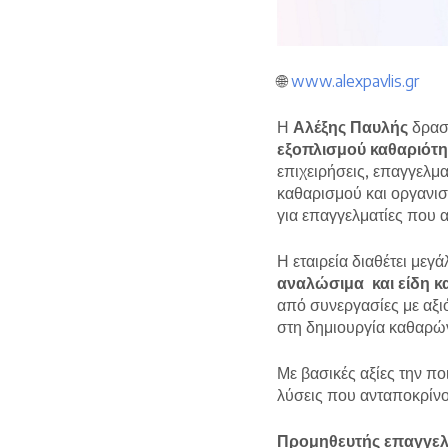
🌐
www.alexpavlis.gr
Η
Αλέξης Παυλής
δραστ
εξοπλισμού καθαριότη
επιχειρήσεις, επαγγελμα
καθαρισμού και οργανισμ
για επαγγελματίες που α
Η εταιρεία διαθέτει με
αναλώσιμα και είδη κ
από συνεργασίες με αξι
στη δημιουργία καθαρώ
Με βασικές αξίες την πο
λύσεις που ανταποκρίνο
Προμηθευτής επαγγελμ