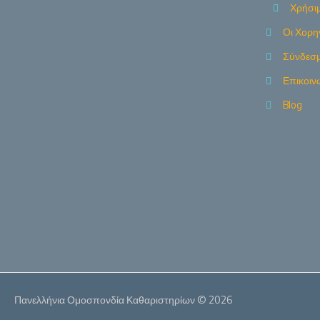
Χρήσιμ
Οι Χορη
Σύνδεσμ
Επικοιν
Blog
Πανελλήνια Ομοσπονδία Καθαριστηρίων © 2026