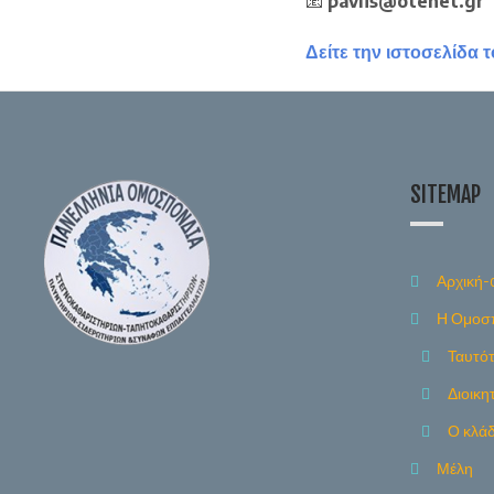
📧
pavlis@otenet.gr
Δείτε την ιστοσελίδα 
SITEMAP
Αρχική-
Η Ομοσ
Ταυτό
Διοικη
Ο κλά
Μέλη