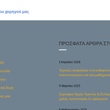
του χορηγού μας
ΠΡΌΣΦΑΤΑ ΆΡΘΡΑ ΣΤΟ
3 Απριλίου 2026
old
Τεχνικός ασφαλείας στα καθαριστ
πονδία
πιστοποιητικών και νέα μαθήματ
τητα
11 Μαρτίου 2025
τική δομή
Σεμινάριο Αρχές Υγιεινής & Εντομ
δος μας
χαλιά, ταπετσαρίες & υφάσματα
6 Φεβρουαρίου 2025