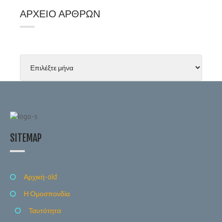
ΑΡΧΕΊΟ ΆΡΘΡΩΝ
SITEMAP
Αρχική-old
Η Ομοσπονδία
Ταυτότητα