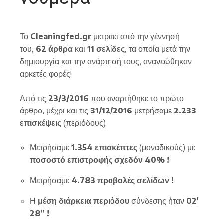
Το
Cleaningfed.gr
μετράει από την γέννησή
του,
62 άρθρα
και
11 σελίδες
, τα οποία μετά την
δημιουργία και την ανάρτησή τους, ανανεώθηκαν
αρκετές φορές!
Από τις
23/3/2016
που αναρτήθηκε το πρώτο
άρθρο, μέχρι και τις
31/12/2016
μετρήσαμε
2.233
επισκέψεις
(περιόδους).
Μετρήσαμε
1.354
επισκέπτες
(μοναδικούς)
με
ποσοστό επιστροφής σχεδόν 40% !
Μετρήσαμε
4.783 προβολές σελίδων !
Η
μέση διάρκεια περιόδου
σύνδεσης ήταν
02′
28” !