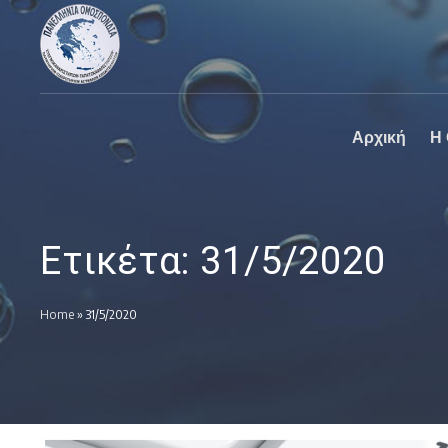
Πανελλήνια
Ο επίσημος
Ομοσπονδία
ιστοχώρος της
Καθαριστηρίων
Πανελλήνια
Ομοσπονδία
Καθαριστηρίων
Αρχική
Η
Ετικέτα:
31/5/2020
Home
»
31/5/2020