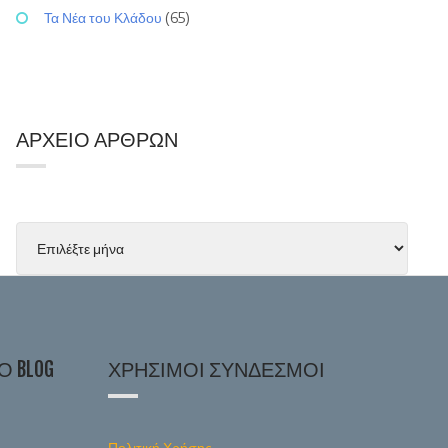
Τα Νέα του Κλάδου
(65)
ΑΡΧΕΊΟ ΆΡΘΡΩΝ
 BLOG
ΧΡΉΣΙΜΟΙ ΣΎΝΔΕΣΜΟΙ
Πολιτική Χρήσης