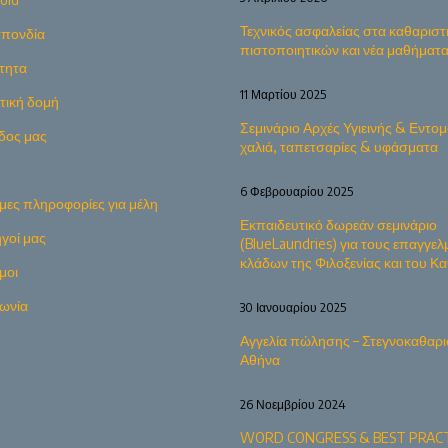
Τεχνικός ασφαλείας στα καθαριστ
πονδία
πιστοποιητικών και νέα μαθήματ
τητα
11 Μαρτίου 2025
ητική δομή
Σεμινάριο Αρχές Υγιεινής & Εντομ
δος μας
χαλιά, ταπετσαρίες & υφάσματα
6 Φεβρουαρίου 2025
μες πληροφορίες για μέλη
Εκπαιδευτικό δωρεάν σεμινάριο
γοί μας
(BlueLaundries) για τους επαγγελ
κλάδων της Φιλοξενίας και του 
μοι
νωνία
30 Ιανουαρίου 2025
Αγγελία πώλησης – Στεγνοκαθαρι
Αθήνα
26 Νοεμβρίου 2024
WORD CONGRESS & BEST PRACT