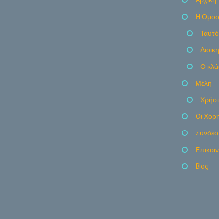
Η Ομοσ
Ταυτό
Διοικ
Ο κλά
Μέλη
Χρήσι
Οι Χορη
Σύνδεσ
Επικοι
Blog