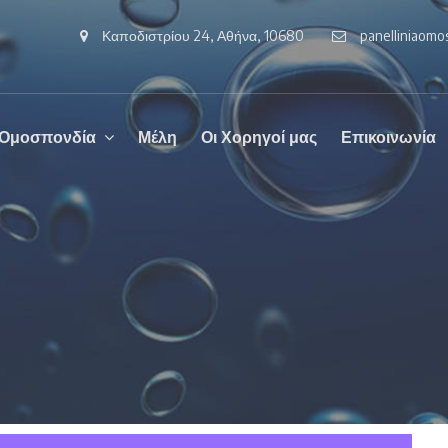
Καποδιστρίου 24, Αθήνα, 10680
panelliniaom
 Ομοσπονδία
Μέλη
Οι Χορηγοί μας
Επικοινωνία