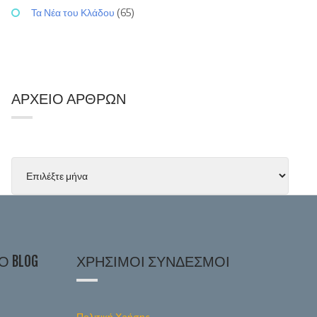
Τα Νέα του Κλάδου
(65)
ΑΡΧΕΊΟ ΆΡΘΡΩΝ
 BLOG
ΧΡΉΣΙΜΟΙ ΣΎΝΔΕΣΜΟΙ
Πολιτική Χρήσης