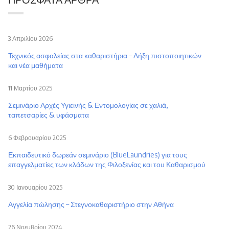
3 Απριλίου 2026
Τεχνικός ασφαλείας στα καθαριστήρια – Λήξη πιστοποιητικών
και νέα μαθήματα
11 Μαρτίου 2025
Σεμινάριο Αρχές Υγιεινής & Εντομολογίας σε χαλιά,
ταπετσαρίες & υφάσματα
6 Φεβρουαρίου 2025
Εκπαιδευτικό δωρεάν σεμινάριο (BlueLaundries) για τους
επαγγελματίες των κλάδων της Φιλοξενίας και του Καθαρισμού
30 Ιανουαρίου 2025
Αγγελία πώλησης – Στεγνοκαθαριστήριο στην Αθήνα
26 Νοεμβρίου 2024