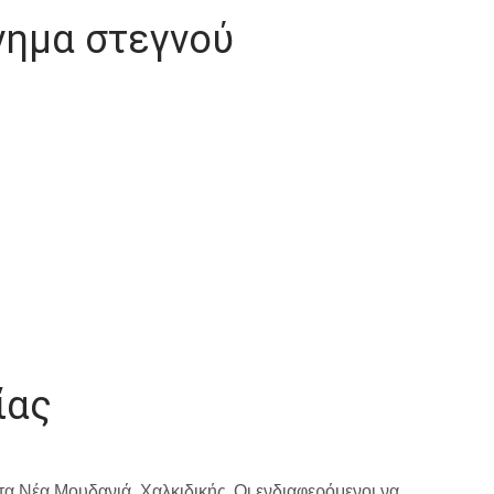
ημα στεγνού
ίας
 Νέα Μουδανιά, Χαλκιδικής. Οι ενδιαφερόμενοι να