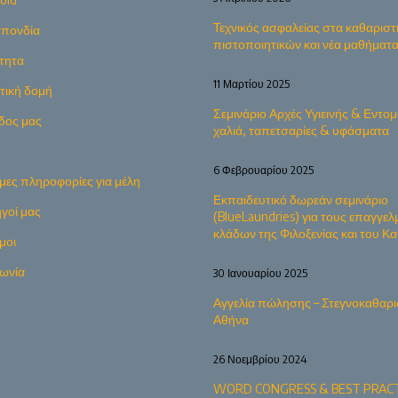
Τεχνικός ασφαλείας στα καθαριστ
πονδία
πιστοποιητικών και νέα μαθήματ
τητα
11 Μαρτίου 2025
ητική δομή
Σεμινάριο Αρχές Υγιεινής & Εντομ
δος μας
χαλιά, ταπετσαρίες & υφάσματα
6 Φεβρουαρίου 2025
μες πληροφορίες για μέλη
Εκπαιδευτικό δωρεάν σεμινάριο
γοί μας
(BlueLaundries) για τους επαγγελ
κλάδων της Φιλοξενίας και του 
μοι
νωνία
30 Ιανουαρίου 2025
Αγγελία πώλησης – Στεγνοκαθαρι
Αθήνα
26 Νοεμβρίου 2024
WORD CONGRESS & BEST PRACT