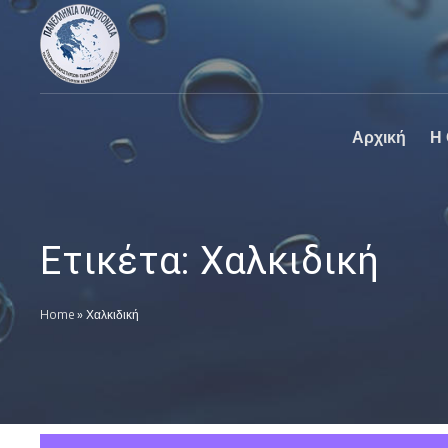
Πανελλήνια
Ο επίσημος
Ομοσπονδία
ιστοχώρος της
Καθαριστηρίων
Πανελλήνια
Ομοσπονδία
Καθαριστηρίων
Αρχική
Η
Ετικέτα:
Χαλκιδική
Home
»
Χαλκιδική