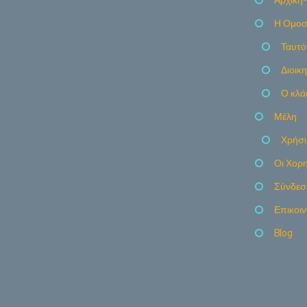
Η Ομοσ
Ταυτό
Διοικ
Ο κλά
Μέλη
Χρήσι
Οι Χορη
Σύνδεσ
Επικοι
Blog