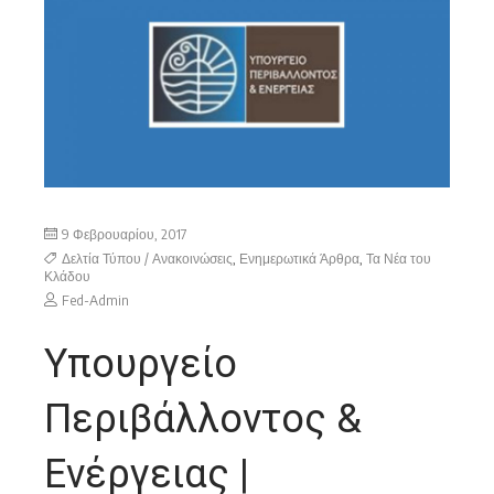
9 Φεβρουαρίου, 2017
Δελτία Τύπου / Ανακοινώσεις
,
Ενημερωτικά Άρθρα
,
Τα Νέα του
Κλάδου
Fed-Admin
Υπουργείο
Περιβάλλοντος &
Ενέργειας |