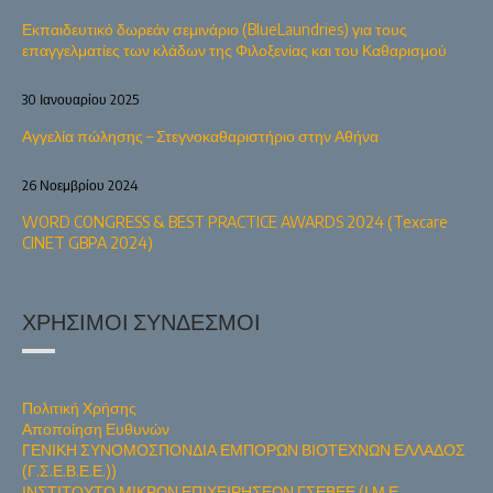
Εκπαιδευτικό δωρεάν σεμινάριο (BlueLaundries) για τους
επαγγελματίες των κλάδων της Φιλοξενίας και του Καθαρισμού
30 Ιανουαρίου 2025
Αγγελία πώλησης – Στεγνοκαθαριστήριο στην Αθήνα
26 Νοεμβρίου 2024
WORD CONGRESS & BEST PRACTICE AWARDS 2024 (Texcare
CINET GBPA 2024)
ΧΡΉΣΙΜΟΙ ΣΎΝΔΕΣΜΟΙ
Πολιτική Χρήσης
Αποποίηση Ευθυνών
ΓΕΝΙΚΗ ΣΥΝΟΜΟΣΠΟΝΔΙΑ ΕΜΠΟΡΩΝ ΒΙΟΤΕΧΝΩΝ ΕΛΛΑΔΟΣ
(Γ.Σ.Ε.Β.Ε.Ε.))
ΙΝΣΤΙΤΟΥΤΟ ΜΙΚΡΩΝ ΕΠΙΧΕΙΡΗΣΕΩΝ ΓΣΕΒΕΕ (Ι.Μ.Ε.