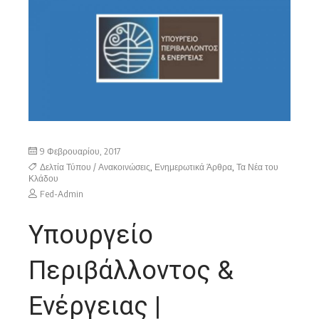
9 Φεβρουαρίου, 2017
Δελτία Τύπου / Ανακοινώσεις
,
Ενημερωτικά Άρθρα
,
Τα Νέα του
Κλάδου
Fed-Admin
Υπουργείο
Περιβάλλοντος &
Ενέργειας |