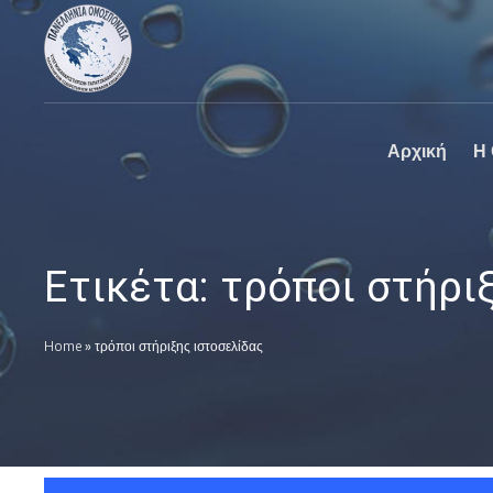
Πανελλήνια
Ο επίσημος
Ομοσπονδία
ιστοχώρος της
Καθαριστηρίων
Πανελλήνια
Ομοσπονδία
Καθαριστηρίων
Αρχική
Η
Ετικέτα:
τρόποι στήρι
Home
»
τρόποι στήριξης ιστοσελίδας