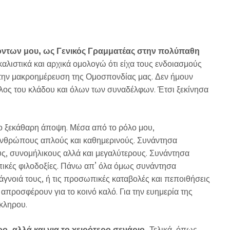
όντων μου, ως Γενικός Γραμματέας στην πολύπαθη
λιστικά και αρχικά ομολογώ ότι είχα τους ενδοιασμούς
την μακροημέρευση της Ομοσπονδίας μας. Δεν ήμουν
λος του κλάδου και όλων των συναδέλφων. Έτσι ξεκίνησα
ιο ξεκάθαρη άποψη. Μέσα από το ρόλο μου,
νθρώπους απλούς και καθημερινούς. Συνάντησα
, συνομήλικους αλλά και μεγαλύτερους. Συνάντησα
ικές φιλοδοξίες. Πάνω απ’ όλα όμως συνάντησα
γνοιά τους, ή τις προσωπικές καταβολές και πεποιθήσεις
προσφέρουν για το κοινό καλό. Για την ευημερία της
κληρου.
, αλλά και για το χειρότερο σενάριο.
Τελικά, όπως