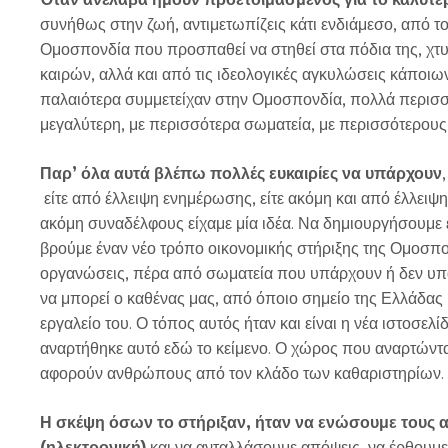
συνήθως στην ζωή, αντιμετωπίζεις κάτι ενδιάμεσο, από το
Ομοσπονδία που προσπαθεί να στηθεί στα πόδια της, χτ
καιρών, αλλά και από τις ιδεολογικές αγκυλώσεις κάποιων
παλαιότερα συμμετείχαν στην Ομοσπονδία, πολλά περισσ
μεγαλύτερη, με περισσότερα σωματεία, με περισσότερους
Παρ’ όλα αυτά βλέπω πολλές ευκαιρίες να υπάρχουν
είτε από έλλειψη ενημέρωσης, είτε ακόμη και από έλλειψ
ακόμη συναδέλφους είχαμε μία ιδέα. Να δημιουργήσουμε 
βρούμε έναν νέο τρόπο οικονομικής στήριξης της Ομοσπ
οργανώσεις, πέρα από σωματεία που υπάρχουν ή δεν υ
να μπορεί ο καθένας μας, από όποιο σημείο της Ελλάδας κα
εργαλείο του. Ο τόπος αυτός ήταν και είναι η νέα ιστοσ
αναρτήθηκε αυτό εδώ το κείμενο. Ο χώρος που αναρτώνται
αφορούν ανθρώπους από τον κλάδο των καθαριστηρίων.
Η σκέψη όσων το στήριξαν, ήταν να ενώσουμε τους 
(ηλεκτρονική)
και να ανταλλάσουμε απόψεις, να έρθουμε 