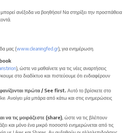
μπορεί ανέξοδα να βοηθήσει! Να στηρίξει την προσπάθεια
οντά.
ίδα μας (
www.cleaningfed.gr
), για ενημέρωση.
ebook
istirion
), ώστε να μαθαίνετε για τις νέες αναρτήσεις
σκουμε στο διαδίκτυο και πιστεύουμε ότι ενδιαφέρουν
φανίζονται πρώτα / See first.
Αυτό το βρίσκετε στο
Like. Ανοίγει μία μπάρα από κάτω και στις ενημερώσεις
ι να τις μοιράζεστε (share)
, ώστε να τις βλέπουν
άξει και μόνο ένα μικρό ποσοστό ενημερώνεται από τις
υχία με Likes και Shares. Αν αυξηθούν οι αλληλεπιδράσεις,