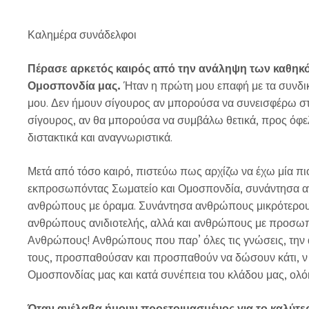
Καλημέρα συνάδελφοι
Πέρασε αρκετός καιρός από την ανάληψη των καθηκ
Ομοσπονδία μας.
Ήταν η πρώτη μου επαφή με τα συνδικα
μου. Δεν ήμουν σίγουρος αν μπορούσα να συνεισφέρω σ
σίγουρος, αν θα μπορούσα να συμβάλω θετικά, προς όφε
διστακτικά και αναγνωριστικά.
Μετά από τόσο καιρό, πιστεύω πως αρχίζω να έχω μία π
εκπροσωπόντας Σωματείο και Ομοσπονδία, συνάντησα α
ανθρώπους με όραμα. Συνάντησα ανθρώπους μικρότερους
ανθρώπους ανιδιοτελής, αλλά και ανθρώπους με προσωπ
Ανθρώπους! Ανθρώπους που παρ’ όλες τις γνώσεις, την ά
τους, προσπαθούσαν και προσπαθούν να δώσουν κάτι, ν α
Ομοσπονδίας μας και κατά συνέπεια του κλάδου μας, ολό
Όταν ανέλαβα ήμουν προετοιμασμένος για το καλύτερο