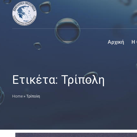
Πανελλήνια
Ο επίσημος
Ομοσπονδία
ιστοχώρος της
Καθαριστηρίων
Πανελλήνια
Ομοσπονδία
Καθαριστηρίων
Αρχική
Η
Ετικέτα:
Τρίπολη
Home
»
Τρίπολη