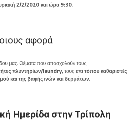
υριακή 2/2/2020 και ώρα 9:30
.
ποιους αφορά
άδου μας. Θέματα που απασχολούν τους
τήτες
πλυντηρίων
/
laundry,
τους
επι τόπου καθαριστές
σμού
και
της
βαφής
ινών
και
δερμάτων
.
ική Ημερίδα στην Τρίπολη