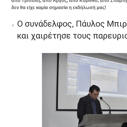
από Τρίπολη, από Άργος, από Κόρινθο, από Σπάρτη
δεν θα είχε καμία σημασία η εκδήλωσή μας!
Ο συνάδελφος, Πάυλος Μπιρ
και χαιρέτησε τους παρευρι