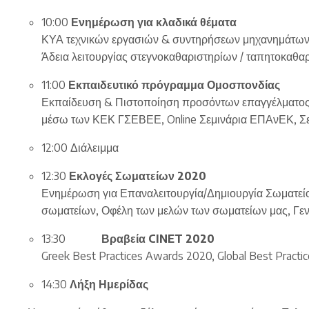
10:00
Ενημέρωση
για
κλαδικά
θέματα
ΚΥΑ τεχνικών εργασιών & συντηρήσεων μηχανημάτων
Άδεια λειτουργίας στεγνοκαθαριστηρίων / ταπητοκαθαρι
11:00
Εκπαιδευτικό
πρόγραμμα
Ομοσπονδίας
Εκπαίδευση & Πιστοποίηση προσόντων επαγγέλματος 
μέσω των ΚΕΚ ΓΣΕΒΕΕ, Online Σεμινάρια ΕΠΑνΕΚ, Σεμι
12:00 Διάλειμμα
12:30
Εκλογές
Σωματείων
2020
Ενημέρωση για Επαναλειτουργία/Δημιουργία Σωματείο
σωματείων, Οφέλη των μελών των σωματείων μας, Γε
13:30
Βραβεία
CINET 2020
Greek Best Practices Awards 2020, Global Best Pract
14:30
Λήξη
Ημερίδας