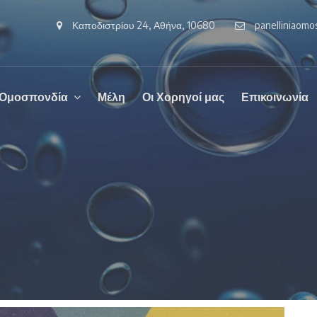
Καποδιστρίου 24, Αθήνα, 10680
panelliniaom
 Ομοσπονδία
Μέλη
Οι Χορηγοί μας
Επικοινωνία