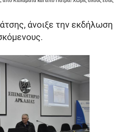
, από Καλαμάτα και από Πάτρα! Χωρίς όλους εσάς
άτσης, άνοιξε την εκδήλωση
σκόμενους.