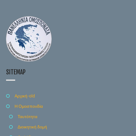
SITEMAP
Αρχική-old
Η Ομοσπονδία
Ταυτότητα
Διοικητική δομή