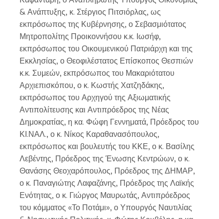
& Ανάπτυξης, κ. Στέργιος Πιτσιόρλας, ως
εκπρόσωπος της Κυβέρνησης, ο Σεβασμιότατος
Μητροπολίτης Προικοννήσου κ.κ. Ιωσήφ,
εκπρόσωπος του Οικουμενικού Πατριάρχη και της
Εκκλησίας, ο Θεοφιλέστατος Επίσκοπος Θεσπιών
κ.κ. Συμεών, εκπρόσωπος του Μακαριότατου
Αρχιεπισκόπου, ο κ. Κωστής Χατζηδάκης,
εκπρόσωπος του Αρχηγού της Αξιωματικής
Αντιπολίτευσης και Αντιπρόεδρος της Νέας
Δημοκρατίας, η κα. Φώφη Γεννηματά, Πρόεδρος του
ΚΙ.ΝΑΛ., ο κ. Νίκος Καραθανασόπουλος,
εκπρόσωπος και βουλευτής του ΚΚΕ, ο κ. Βασίλης
Λεβέντης, Πρόεδρος της Ένωσης Κεντρώων, ο κ.
Θανάσης Θεοχαρόπουλος, Πρόεδρος της ΔΗΜΑΡ,
ο κ. Παναγιώτης Λαφαζάνης, Πρόεδρος της Λαϊκής
Ενότητας, ο κ. Γιώργος Μαυρωτάς, Αντιπρόεδρος
του κόμματος «Το Ποτάμι», ο Υπουργός Ναυτιλίας