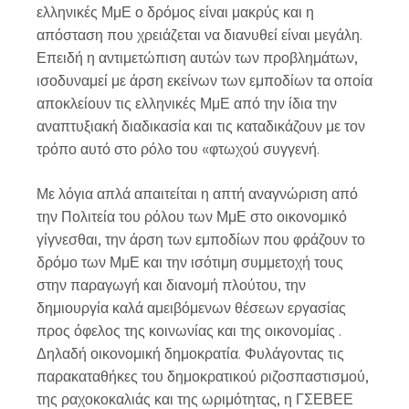
ελληνικές ΜμΕ ο δρόμος είναι μακρύς και η
απόσταση που χρειάζεται να διανυθεί είναι μεγάλη.
Επειδή η αντιμετώπιση αυτών των προβλημάτων,
ισοδυναμεί με άρση εκείνων των εμποδίων τα οποία
αποκλείουν τις ελληνικές ΜμΕ από την ίδια την
αναπτυξιακή διαδικασία και τις καταδικάζουν με τον
τρόπο αυτό στο ρόλο του «φτωχού συγγενή.
Με λόγια απλά απαιτείται η απτή αναγνώριση από
την Πολιτεία του ρόλου των ΜμΕ στο οικονομικό
γίγνεσθαι, την άρση των εμποδίων που φράζουν το
δρόμο των ΜμΕ και την ισότιμη συμμετοχή τους
στην παραγωγή και διανομή πλούτου, την
δημιουργία καλά αμειβόμενων θέσεων εργασίας
προς όφελος της κοινωνίας και της οικονομίας .
Δηλαδή οικονομική δημοκρατία. Φυλάγοντας τις
παρακαταθήκες του δημοκρατικού ριζοσπαστισμού,
της ραχοκοκαλιάς και της ωριμότητας, η ΓΣΕΒΕΕ