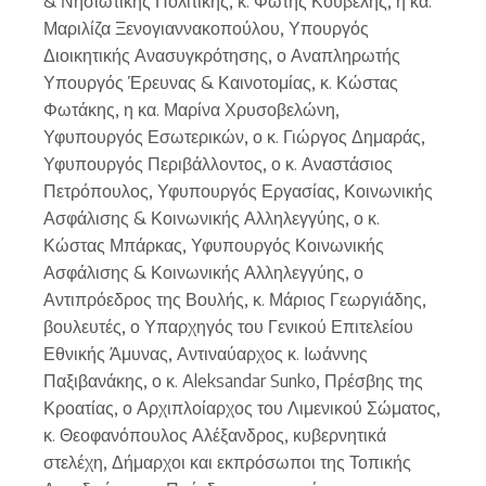
& Νησιωτικής Πολιτικής, κ. Φώτης Κουβέλης, η κα.
Μαριλίζα Ξενογιαννακοπούλου, Υπουργός
Διοικητικής Ανασυγκρότησης, ο Αναπληρωτής
Υπουργός Έρευνας & Καινοτομίας, κ. Κώστας
Φωτάκης, η κα. Μαρίνα Χρυσοβελώνη,
Υφυπουργός Εσωτερικών, ο κ. Γιώργος Δημαράς,
Υφυπουργός Περιβάλλοντος, ο κ. Αναστάσιος
Πετρόπουλος, Υφυπουργός Εργασίας, Κοινωνικής
Ασφάλισης & Κοινωνικής Αλληλεγγύης, ο κ.
Κώστας Μπάρκας, Υφυπουργός Κοινωνικής
Ασφάλισης & Κοινωνικής Αλληλεγγύης, ο
Αντιπρόεδρος της Βουλής, κ. Μάριος Γεωργιάδης,
βουλευτές, ο Υπαρχηγός του Γενικού Επιτελείου
Εθνικής Άμυνας, Αντιναύαρχος κ. Ιωάννης
Παξιβανάκης, ο κ. Aleksandar Sunko, Πρέσβης της
Κροατίας, ο Αρχιπλοίαρχος του Λιμενικού Σώματος,
κ. Θεοφανόπουλος Αλέξανδρος, κυβερνητικά
στελέχη, Δήμαρχοι και εκπρόσωποι της Τοπικής