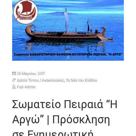
26 Μαρτίου, 2017
Δελτία Τύπου / Ανακοινώσεις
,
Τα Νέα του Κλάδου
Fed-Admin
Σωματείο Πειραιά “Η
Αργώ” | Πρόσκληση
σε Ενημερωτική