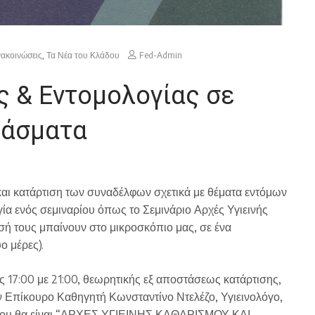
νακοινώσεις
,
Τα Νέα του Κλάδου
Fed-Admin
ς & Εντομολογίας σε
φάσματα
αι κατάρτιση των συναδέλφων σχετικά με θέματα εντόμων
γία ενός σεμιναρίου όπως το Σεμινάριο Αρχές Υγιεινής
σή τους μπαίνουν στο μικροσκόπιο μας, σε ένα
ο μέρες).
 17:00 με 21:00, θεωρητικής εξ αποστάσεως κατάρτισης,
 Επίκουρο Καθηγητή Κωνσταντίνο Ντελέζο, Υγιεινολόγο,
ος του θα είναι “ΑΡΧΕΣ ΥΓΙΕΙΝΗΣ ΚΑΘΑΡΙΣΜΟΥ ΚΑΙ