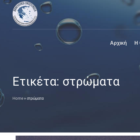
Πανελλήνια
Ο επίσημος
Ομοσπονδία
ιστοχώρος της
Καθαριστηρίων
Πανελλήνια
Ομοσπονδία
Καθαριστηρίων
Αρχική
Η
Ετικέτα:
στρώματα
Home
»
στρώματα