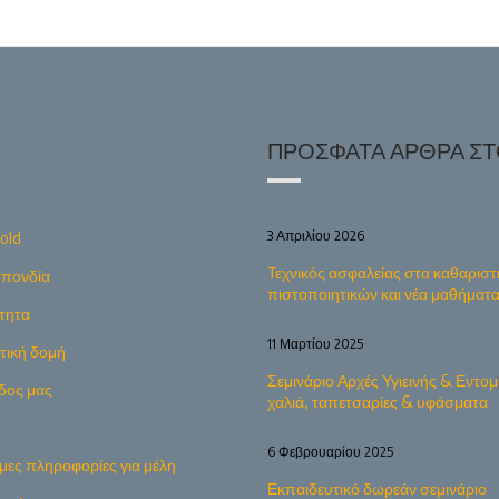
ΠΡΌΣΦΑΤΑ ΆΡΘΡΑ ΣΤΟ
3 Απριλίου 2026
old
Τεχνικός ασφαλείας στα καθαριστ
πονδία
πιστοποιητικών και νέα μαθήματ
τητα
11 Μαρτίου 2025
ητική δομή
Σεμινάριο Αρχές Υγιεινής & Εντομ
δος μας
χαλιά, ταπετσαρίες & υφάσματα
6 Φεβρουαρίου 2025
μες πληροφορίες για μέλη
Εκπαιδευτικό δωρεάν σεμινάριο