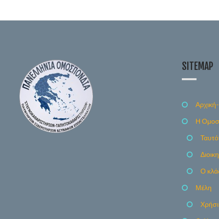
SITEMAP
Αρχική-
Η Ομοσ
Ταυτό
Διοικ
Ο κλά
Μέλη
Χρήσι