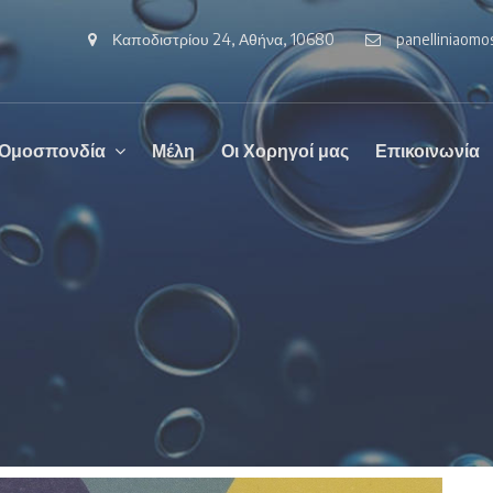
Καποδιστρίου 24, Αθήνα, 10680
panelliniaom
 Ομοσπονδία
Μέλη
Οι Χορηγοί μας
Επικοινωνία