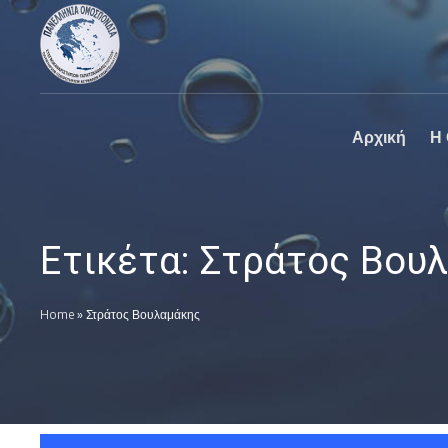
Πανελλήνια
Ο επίσημος
Ομοσπονδία
ιστοχώρος της
Καθαριστηρίων
Πανελλήνια
Ομοσπονδία
Καθαριστηρίων
Αρχική
Η
Ετικέτα:
Στράτος Βου
Home
»
Στράτος Βουλαμάκης