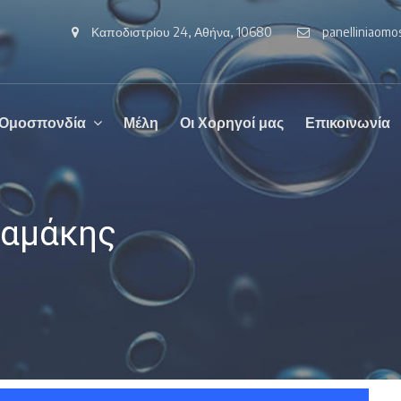
Καποδιστρίου 24, Αθήνα, 10680
panelliniaom
 Ομοσπονδία
Μέλη
Οι Χορηγοί μας
Επικοινωνία
λαμάκης