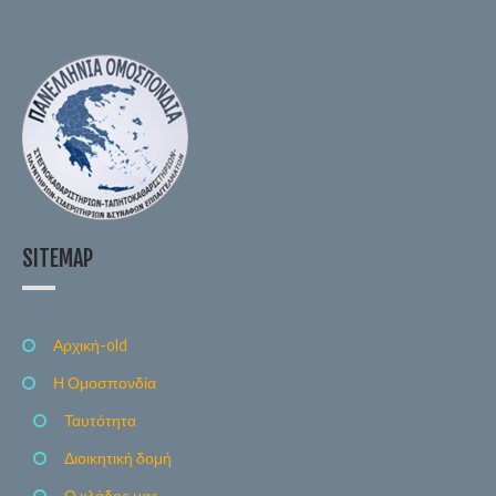
SITEMAP
Αρχική-old
Η Ομοσπονδία
Ταυτότητα
Διοικητική δομή
Ο κλάδος μας