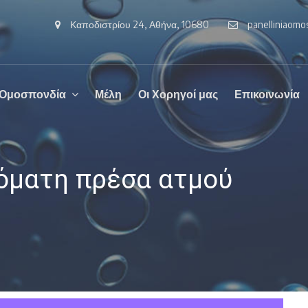
Καποδιστρίου 24, Αθήνα, 10680
panelliniaom
 Ομοσπονδία
Μέλη
Οι Χορηγοί μας
Επικοινωνία
όματη πρέσα ατμού