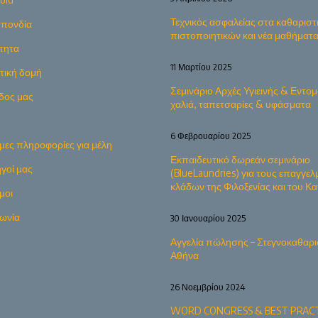
Τεχνικός ασφαλείας στα καθαριστ
πονδία
πιστοποιητικών και νέα μαθήματ
τητα
11 Μαρτίου 2025
ητική δομή
Σεμινάριο Αρχές Υγιεινής & Εντομ
δος μας
χαλιά, ταπετσαρίες & υφάσματα
6 Φεβρουαρίου 2025
μες πληροφορίες για μέλη
Εκπαιδευτικό δωρεάν σεμινάριο
γοί μας
(BlueLaundries) για τους επαγγελ
κλάδων της Φιλοξενίας και του 
μοι
νωνία
30 Ιανουαρίου 2025
Αγγελία πώλησης – Στεγνοκαθαρι
Αθήνα
26 Νοεμβρίου 2024
WORD CONGRESS & BEST PRACT