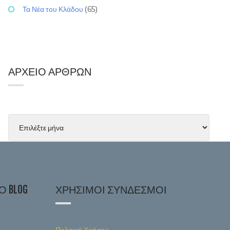
Τα Νέα του Κλάδου
(65)
ΑΡΧΕΊΟ ΆΡΘΡΩΝ
 BLOG
ΧΡΉΣΙΜΟΙ ΣΎΝΔΕΣΜΟΙ
Πολιτική Χρήσης