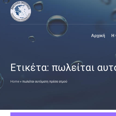
Πανελλήνια
Ο επίσημος
Ομοσπονδία
ιστοχώρος της
Καθαριστηρίων
Πανελλήνια
Ομοσπονδία
Καθαριστηρίων
Αρχική
Η
Ετικέτα:
πωλείται αυτ
Home
»
πωλείται αυτόματη πρέσα ατμού