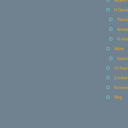
Η Ομοσ
Ταυτό
Διοικ
Ο κλά
Μέλη
Χρήσι
Οι Χορη
Σύνδεσ
Επικοι
Blog