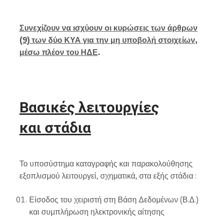
Συνεχίζουν
να
ισχύουν
οι
κυρώσεις
των
άρθρων
(9)
των
δύο
ΚΥΑ
για
την
μη
υποβολή
στοιχείων,
μέσω
πλέον
του
ΗΔΕ
.
Βασικές
λειτουργίες
και
στάδια
Το υποσύστημα καταγραφής και παρακολούθησης
εξοπλισμού λειτουργεί, σχηματικά, στα εξής στάδια :
Είσοδος του χειριστή στη Βάση Δεδομένων (Β.Δ.)
και συμπλήρωση ηλεκτρονικής αίτησης