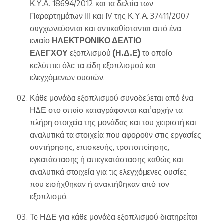
Κ.Υ.Α. 18694/2012 και τα δελτία των
Παραρτημάτων ΙΙΙ και IV της Κ.Υ.Α. 37411/2007
συγχωνεύονται και αντικαθίστανται από ένα
ενιαίο
ΗΛΕΚΤΡΟΝΙΚΟ
ΔΕΛΤΙΟ
Ε
ΛΕΓΧΟΥ
εξοπλισμού
(
Η.
Δ.
Ε)
το οποίο
καλύπτει όλα τα είδη εξοπλισμού και
ελεγχόμενων ουσιών.
Κάθε μονάδα εξοπλισμού συνοδεύεται από ένα
ΗΔΕ στο οποίο καταγράφονται κατ’αρχήν τα
πλήρη στοιχεία της μονάδας και του χειριστή και
αναλυτικά τα στοιχεία που αφορούν στις εργασίες
συντήρησης, επισκευής, τροποποίησης,
εγκατάστασης ή απεγκατάστασης καθώς και
αναλυτικά στοιχεία για τις ελεγχόμενες ουσίες
που εισήχθηκαν ή ανακτήθηκαν από τον
εξοπλισμό.
Το ΗΔΕ για κάθε μονάδα εξοπλισμού διατηρείται