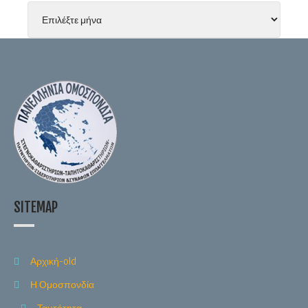
SITEMAP
Αρχική-old
Η Ομοσπονδία
Ταυτότητα