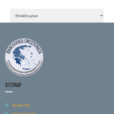
SITEMAP
Αρχική-old
Η Ομοσπονδία