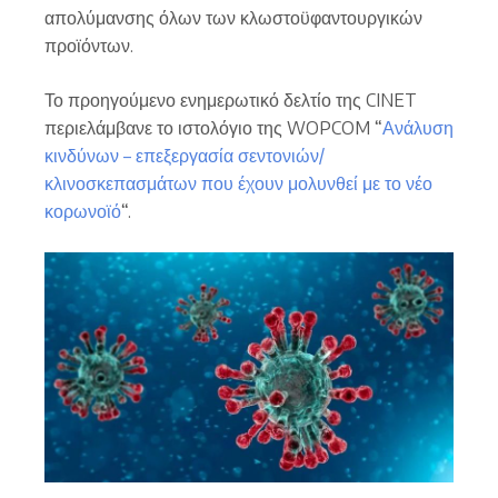
απολύμανσης όλων των κλωστοϋφαντουργικών
προϊόντων.
Το προηγούμενο ενημερωτικό δελτίο της CINET
περιελάμβανε το ιστολόγιο της WOPCOM “
Ανάλυση
κινδύνων – επεξεργασία σεντονιών/
κλινοσκεπασμάτων που έχουν μολυνθεί με το νέο
κορωνοϊό
“.