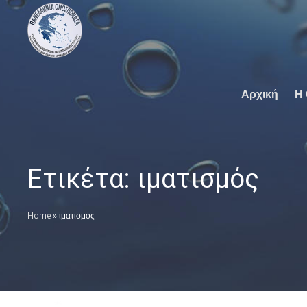
Πανελλήνια
Ο επίσημος
Ομοσπονδία
ιστοχώρος της
Καθαριστηρίων
Πανελλήνια
Ομοσπονδία
Καθαριστηρίων
Αρχική
Η
Ετικέτα:
ιματισμός
Home
»
ιματισμός