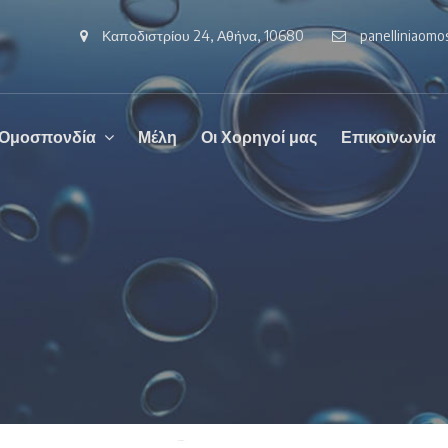
Καποδιστρίου 24, Αθήνα, 10680
panelliniaom
 Ομοσπονδία
Μέλη
Οι Χορηγοί μας
Επικοινωνία