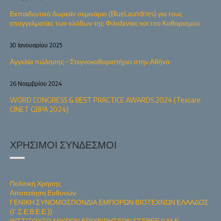
Εκπαιδευτικό δωρεάν σεμινάριο (BlueLaundries) για τους
επαγγελματίες των κλάδων της Φιλοξενίας και του Καθαρισμού
30 Ιανουαρίου 2025
Αγγελία πώλησης – Στεγνοκαθαριστήριο στην Αθήνα
26 Νοεμβρίου 2024
WORD CONGRESS & BEST PRACTICE AWARDS 2024 (Texcare
CINET GBPA 2024)
ΧΡΉΣΙΜΟΙ ΣΎΝΔΕΣΜΟΙ
Πολιτική Χρήσης
Αποποίηση Ευθυνών
ΓΕΝΙΚΗ ΣΥΝΟΜΟΣΠΟΝΔΙΑ ΕΜΠΟΡΩΝ ΒΙΟΤΕΧΝΩΝ ΕΛΛΑΔΟΣ
(Γ.Σ.Ε.Β.Ε.Ε.))
ΙΝΣΤΙΤΟΥΤΟ ΜΙΚΡΩΝ ΕΠΙΧΕΙΡΗΣΕΩΝ ΓΣΕΒΕΕ (Ι.Μ.Ε.