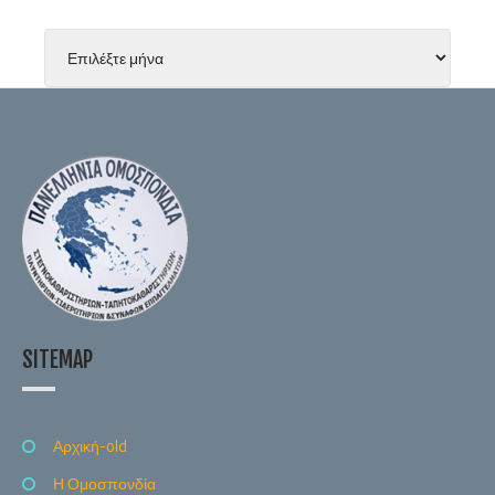
SITEMAP
Αρχική-old
Η Ομοσπονδία