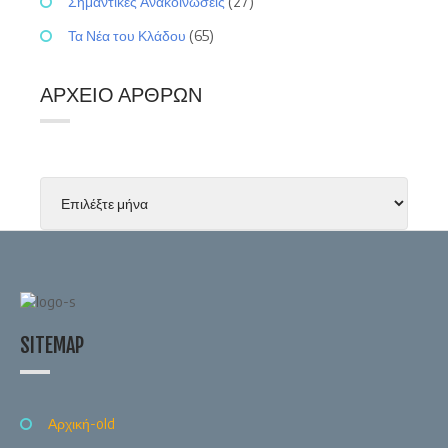
Σημαντικές Ανακοινώσεις
(27)
Τα Νέα του Κλάδου
(65)
ΑΡΧΕΊΟ ΆΡΘΡΩΝ
SITEMAP
Αρχική-old