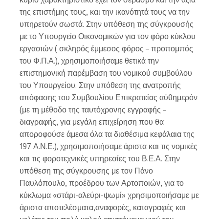
της επιστήμης τους, και την ικανότητά τους να την
υπηρετούν σωστά. Στην υπόθεση της σύγκρουσής
με το Υπουργείο Οικονομικών για τον φόρο κύκλου
εργασιών ( σκληρός έμμεσος φόρος – προπομπός
του Φ.Π.Α.), χρησιμοποιήσαμε θετικά την
επιστημονική παρέμβαση του νομικού συμβούλου
του Υπουργείου. Στην υπόθεση της ανατροπής
απόφασης του Συμβουλίου Επικρατείας αύθημερόν
(με τη μέθοδο της ταυτόχρονης εγγραφής –
διαγραφής, για μεγάλη επιχείρηση που θα
αποροφούσε άμεσα όλα τα διαθέσιμα κεφάλαια της
197 Α.Ν.Ε.), χρησιμοποιήσαμε άριστα και τις νομικές
και τις φοροτεχνικές υπηρεσίες του Β.Ε.Α. Στην
υπόθεση της σύγκρουσης με τον Πάνο
Παυλόπουλο, προέδρου των Αρτοποιών, για το
κύκλωμα «στάρι-αλεύρι-ψωμί» χρησιμοποιήσαμε με
άριστα αποτελέσματα,αναφορές, καταγραφές και