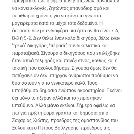
πραγματική πλειοψηφία των βιοτεχνών, αρνούνταν
να κάνει εκλογές, ζητώντας επαναδιορισμό και
περιθώριο χρόνου, για να κάνει τα γνωστά
μαγειρέματα κατά τα μέχρι τότε δεδομένα. Η
έκφραση δεν με ενδιαφέρει μια ήττα αν θα είναι 7-4,
8-3 ή 9-2. Δεν θέλω έναν καλό δικηγόρο, θέλω έναν
‘τρελό’ δικηγόρο, ‘πέρασε’ συνδικαλιστικά και
παραταξιακά. Σίγουρα ο δικηγόρος που επιλέχθηκε
ήταν απλά τολμηρός και πανέξυπνος, καθώς και η
τακτική που ακολουθήσαμε. Σίγουρα όμως δεν θα
πετύχαινε αν δεν υπήρχαν άνθρωποι πρόθυμοι να
θυσιαστούν για το γενικότερο καλό. Τους
υποβάθμισα δημόσια ενώπιον ακροατηρίου. Εκείνοι
όχι μόνο το ήξεραν αλλά και το χειρίστηκαν
υπεύθυνα. Αλλά
μόνο
εκείνοι. Σήμερα οφείλω να
πώ για πρώτη φορά γραπτά και δημόσια οτι ο
Ζαχαρίας Χιώτης, πρόεδρος της ομοσπονδίας του
Ξύλου και ο Πέτρος Βούλγαρης, πρόεδρος της