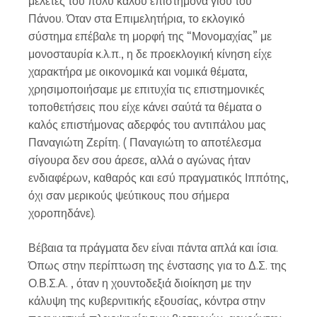
μελέτες του πολύ καλού επιστήμονα γιού του
Πάνου. Όταν στα Επιμελητήρια, το εκλογικό
σύστημα επέβαλε τη μορφή της “Μονομαχίας” με
μονοσταυρία κ.λ.π., η δε προεκλογική κίνηση είχε
χαρακτήρα με οικονομικά και νομικά θέματα,
χρησιμοποιήσαμε με επιτυχία τις επιστημονικές
τοποθετήσεις που είχε κάνει σαύτά τα θέματα ο
καλός επιστήμονας αδερφός του αντιπάλου μας
Παναγιώτη Ζερίτη. ( Παναγιώτη το αποτέλεσμα
σίγουρα δεν σου άρεσε, αλλά ο αγώνας ήταν
ενδιαφέρων, καθαρός και εσύ πραγματικός Ιππότης,
όχι σαν μερικούς ψεύτικους που σήμερα
χοροπηδάνε).
Βέβαια τα πράγματα δεν είναι πάντα απλά και ίσια.
Όπως στην περίπτωση της ένστασης για το Δ.Σ. της
Ο.Β.Σ.Α. , όταν η χουντοδεξιά διοίκηση με την
κάλυψη της κυβερνιτικής εξουσίας, κόντρα στην