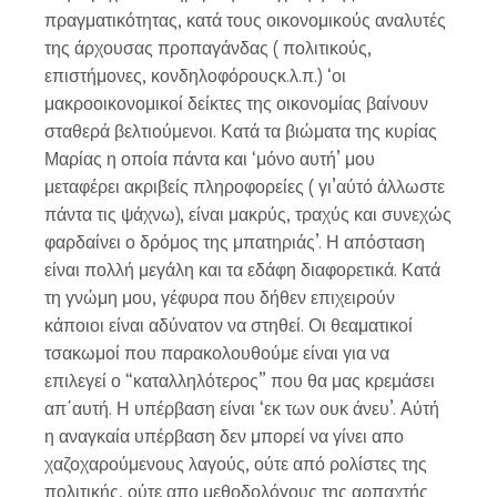
πραγματικότητας, κατά τους οικονομικούς αναλυτές
της άρχουσας προπαγάνδας ( πολιτικούς,
επιστήμονες, κονδηλοφόρουςκ.λ.π.) ‘οι
μακροοικονομικοί δείκτες της οικονομίας βαίνουν
σταθερά βελτιούμενοι. Κατά τα βιώματα της κυρίας
Μαρίας η οποία πάντα και ‘μόνο αυτή’ μου
μεταφέρει ακριβείς πληροφορείες ( γι’αύτό άλλωστε
πάντα τις ψάχνω), είναι μακρύς, τραχύς και συνεχώς
φαρδαίνει ο δρόμος της μπατηριάς’. Η απόσταση
είναι πολλή μεγάλη και τα εδάφη διαφορετικά. Κατά
τη γνώμη μου, γέφυρα που δήθεν επιχειρούν
κάποιοι είναι αδύνατον να στηθεί. Οι θεαματικοί
τσακωμοί που παρακολουθούμε είναι για να
επιλεγεί ο “καταλληλότερος” που θα μας κρεμάσει
απ΄αυτή. Η υπέρβαση είναι ‘εκ των ουκ άνευ’. Αύτή
η αναγκαία υπέρβαση δεν μπορεί να γίνει απο
χαζοχαρούμενους λαγούς, ούτε από ρολίστες της
πολιτικής, ούτε απο μεθοδολόγους της αρπαχτής