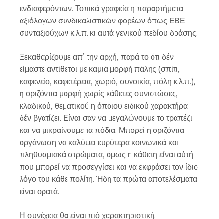
ενδιαφερόντων. Τοπικά γραφεία η παραρτήματα
αξιόλογων συνδικαλιστικών φορέων όπως ΕΒΕ
συνταξιούχων κ.λ.π. κι αυτά γενικού πεδίου δράσης.
Ξεκαθαρίζουμε απ’ την αρχή, παρά το ότι δέν
είμαστε αντίθετοι με καμιά μορφή πάλης (σπίτι,
καφενείο, καφετέρεια, χωριό, συνοικία, πόλη κ.λ.π.),
η οριζόντια μορφή χωρίς κάθετες συνιστώσες,
κλαδικού, θεματικού η όποιου ειδικού χαρακτήρα
δέν βγατίζει. Είναι σαν να μεγαλώνουμε το τραπέζι
και να μικραίνουμε τα πόδια. Μπορεί η οριζόντια
οργάνωση να καλύψει ευρύτερα κοινωνικά και
πληθυσμιακά στρώματα, όμως η κάθετη είναι αύτή
που μπορεί να προσεγγίσει και να εκφράσει τον ίδιο
λόγο του κάθε πολίτη. Ήδη τα πρώτα αποτελέσματα
είναι ορατά.
Η συνέχεια θα είναι πιό χαρακτηριστική.