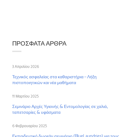
ΠΡΌΣΦΑΤΑ ΆΡΘΡΑ
3 Απριλίου 2026
Τεχνικός ασφαλείας στα καθαριστήρια – Λήξη
πιστοποιητικών και νέα μαθήματα
11 Μαρτίου 2025
Σεμινάριο Αρχές Υγιεινής & Εντομολογίας σε χαλιά,
ταπετσαρίες & υφάσματα
6 Φεβρουαρίου 2025
Εκπαιδευτικό δωρεάν σεμινάριο (BlueLaundries) για τους