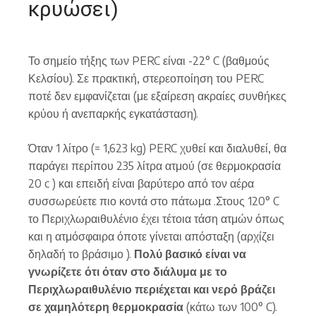
κρυώσει)
Το σημείο τήξης των PERC είναι -22° C (βαθμούς
Κελσίου). Σε πρακτική, στερεοποίηση του PERC
ποτέ δεν εμφανίζεται (με εξαίρεση ακραίες συνθήκες
κρύου ή ανεπαρκής εγκατάσταση).
Όταν 1 λίτρο (= 1,623 kg) PERC χυθεί και διαλυθεί, θα
παράγει περίπου 235 λίτρα ατμού (σε θερμοκρασία
20 c ) και επειδή είναι βαρύτερο από τον αέρα
συσσωρεύετε πιο κοντά στο πάτωμα .Στους 120° C
το Περιχλωραιθυλένιο έχει τέτοια τάση ατμών όπως
και η ατμόσφαιρα όποτε γίνεται απόσταξη (αρχίζει
δηλαδή το βράσιμο ).
Πολύ βασικό είναι να
γνωρίζετε ότι όταν στο διάλυμα με το
Περιχλωραιθυλένιο περιέχεται και νερό βράζει
σε χαμηλότερη θερμοκρασία
(κάτω των 100° C).