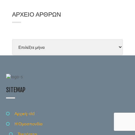
ΑΡΧΕΊΟ ΆΡΘΡΩΝ
SITEMAP
Αρχική-old
Η Ομοσπονδία
Ταυτότητα