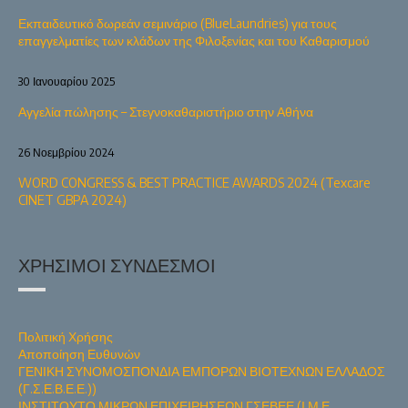
Εκπαιδευτικό δωρεάν σεμινάριο (BlueLaundries) για τους
επαγγελματίες των κλάδων της Φιλοξενίας και του Καθαρισμού
30 Ιανουαρίου 2025
Αγγελία πώλησης – Στεγνοκαθαριστήριο στην Αθήνα
26 Νοεμβρίου 2024
WORD CONGRESS & BEST PRACTICE AWARDS 2024 (Texcare
CINET GBPA 2024)
ΧΡΉΣΙΜΟΙ ΣΎΝΔΕΣΜΟΙ
Πολιτική Χρήσης
Αποποίηση Ευθυνών
ΓΕΝΙΚΗ ΣΥΝΟΜΟΣΠΟΝΔΙΑ ΕΜΠΟΡΩΝ ΒΙΟΤΕΧΝΩΝ ΕΛΛΑΔΟΣ
(Γ.Σ.Ε.Β.Ε.Ε.))
ΙΝΣΤΙΤΟΥΤΟ ΜΙΚΡΩΝ ΕΠΙΧΕΙΡΗΣΕΩΝ ΓΣΕΒΕΕ (Ι.Μ.Ε.