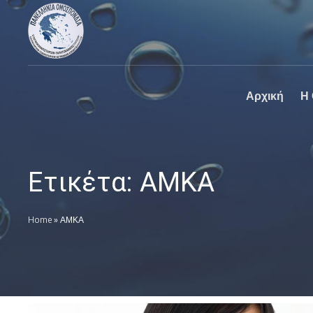
Πανελλήνια
Ο επίσημος
Ομοσπονδία
ιστοχώρος της
Καθαριστηρίων
Πανελλήνια
Ομοσπονδία
Καθαριστηρίων
Αρχική
Η
Ετικέτα:
ΑΜΚΑ
Home
»
ΑΜΚΑ