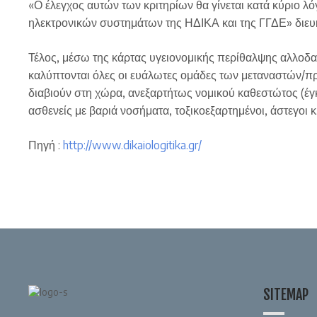
«Ο έλεγχος αυτών των κριτηρίων θα γίνεται κατά κύριο λόγ
ηλεκτρονικών συστημάτων της ΗΔΙΚΑ και της ΓΓΔΕ» διευκ
Τέλος, μέσω της κάρτας υγειονομικής περίθαλψης αλλοδ
καλύπτονται όλες οι ευάλωτες ομάδες των μεταναστών/π
διαβιούν στη χώρα, ανεξαρτήτως νομικού καθεστώτος (έγκυ
ασθενείς με βαριά νοσήματα, τοξικοεξαρτημένοι, άστεγοι κ.α
Πηγή :
http://www.dikaiologitika.gr/
SITEMAP