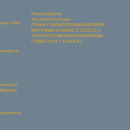
Πολιτική Χρήσης
Αποποίηση Ευθυνών
ήρια – Λήξη
ΓΕΝΙΚΗ ΣΥΝΟΜΟΣΠΟΝΔΙΑ ΕΜΠΟΡΩΝ
α
ΒΙΟΤΕΧΝΩΝ ΕΛΛΑΔΟΣ (Γ.Σ.Ε.Β.Ε.Ε.))
ΙΝΣΤΙΤΟΥΤΟ ΜΙΚΡΩΝ ΕΠΙΧΕΙΡΗΣΕΩΝ
ΓΣΕΒΕΕ (Ι.Μ.Ε. Γ.Σ.Ε.Β.Ε.Ε.)
ολογίας σε
ματίες των
Καθαρισμού
στήριο στην