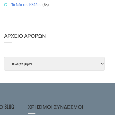
Τα Νέα του Κλάδου
(65)
ΑΡΧΕΊΟ ΆΡΘΡΩΝ
 BLOG
ΧΡΉΣΙΜΟΙ ΣΎΝΔΕΣΜΟΙ