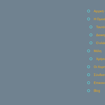
Αρχική-
Η Ομοσ
Ταυτό
Διοικ
Ο κλά
Μέλη
Χρήσι
Οι Χορη
Σύνδεσ
Επικοι
Blog