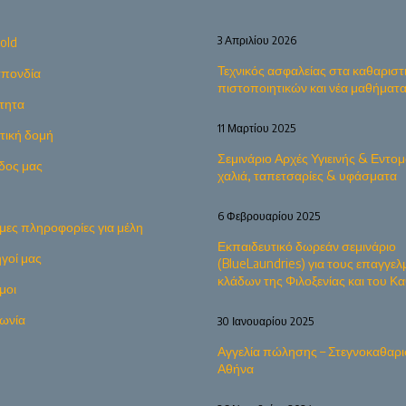
3 Απριλίου 2026
old
Τεχνικός ασφαλείας στα καθαριστ
πονδία
πιστοποιητικών και νέα μαθήματ
τητα
11 Μαρτίου 2025
ητική δομή
Σεμινάριο Αρχές Υγιεινής & Εντομ
δος μας
χαλιά, ταπετσαρίες & υφάσματα
6 Φεβρουαρίου 2025
μες πληροφορίες για μέλη
Εκπαιδευτικό δωρεάν σεμινάριο
γοί μας
(BlueLaundries) για τους επαγγελ
κλάδων της Φιλοξενίας και του 
μοι
νωνία
30 Ιανουαρίου 2025
Αγγελία πώλησης – Στεγνοκαθαρι
Αθήνα