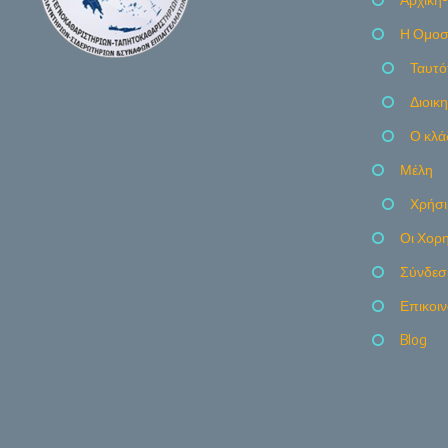
Η Ομοσ
Ταυτό
Διοικ
Ο κλά
Μέλη
Χρήσι
Οι Χορη
Σύνδεσ
Επικοι
Blog