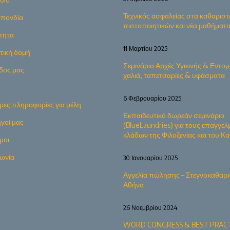
Τεχνικός ασφαλείας στα καθαριστ
πονδία
πιστοποιητικών και νέα μαθήματ
τητα
11 Μαρτίου 2025
ητική δομή
Σεμινάριο Αρχές Υγιεινής & Εντομ
δος μας
χαλιά, ταπετσαρίες & υφάσματα
6 Φεβρουαρίου 2025
μες πληροφορίες για μέλη
Εκπαιδευτικό δωρεάν σεμινάριο
γοί μας
(BlueLaundries) για τους επαγγελ
κλάδων της Φιλοξενίας και του 
μοι
νωνία
30 Ιανουαρίου 2025
Αγγελία πώλησης – Στεγνοκαθαρι
Αθήνα
26 Νοεμβρίου 2024
WORD CONGRESS & BEST PRACT