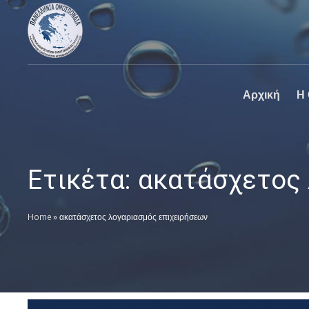
Πανελλήνια
Ο επίσημος
Ομοσπονδία
ιστοχώρος της
Καθαριστηρίων
Πανελλήνια
Ομοσπονδία
Καθαριστηρίων
Αρχική
Η
Ετικέτα:
ακατάσχετος 
Home
»
ακατάσχετος λογαριασμός επιχειρήσεων