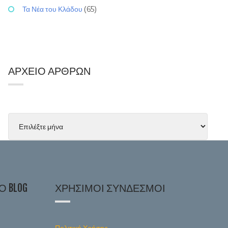
Τα Νέα του Κλάδου
(65)
ΑΡΧΕΊΟ ΆΡΘΡΩΝ
 BLOG
ΧΡΉΣΙΜΟΙ ΣΎΝΔΕΣΜΟΙ
Πολιτική Χρήσης