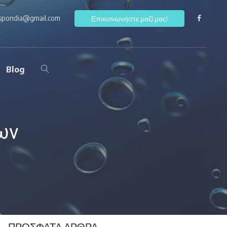
ospondia@gmail.com
F
Επικοινωνήστε μαζί μας!
Blog
ων
ΠΡΌΣΦΑΤΑ ΆΡΘΡΑ