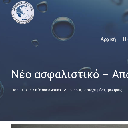
Πανελλήνια
Ο επίσημος
Ομοσπονδία
ιστοχώρος της
Καθαριστηρίων
Πανελλήνια
Ομοσπονδία
Καθαριστηρίων
Αρχική
Η
Νέο ασφαλιστικό – Απ
Home
»
Blog
»
Νέο ασφαλιστικό – Απαντήσεις σε στοχευμένες ερωτήσεις