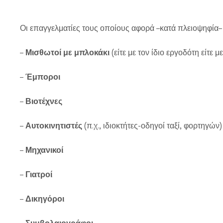
Οι επαγγελματίες τους οποίους αφορά –κατά πλειοψηφία– 
–
Μισθωτοί με μπλοκάκι
(είτε με τον ίδιο εργοδότη είτε μ
–
Έμποροι
–
Βιοτέχνες
–
Αυτοκινητιστές
(π.χ., ιδιοκτήτες-οδηγοί ταξί, φορτηγών)
–
Μηχανικοί
–
Γιατροί
–
Δικηγόροι