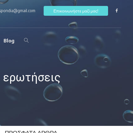
ospondia@gmail.com
F
Επικοινωνήστε μαζί μας!
Blog
ς ερωτήσεις
ΠΡΌΣΦΑΤΑ ΆΡΘΡΑ