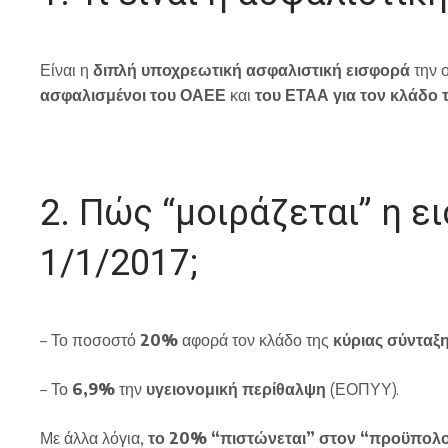
Είναι η
διπλή υποχρεωτική ασφαλιστική εισφορά
την 
ασφαλισμένοι του ΟΑΕΕ
και
του ΕΤΑΑ
για τον κλάδο 
2. Πώς “μοιράζεται” η ε
1/1/2017;
– Το ποσοστό
20%
αφορά τον κλάδο της
κύριας σύνταξ
– Το
6,9%
την
υγειονομική περίθαλψη
(ΕΟΠΥΥ).
Με άλλα λόγια,
το 20% “πιστώνεται” στον “προϋπολο