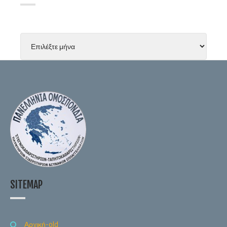
SITEMAP
Αρχική-old