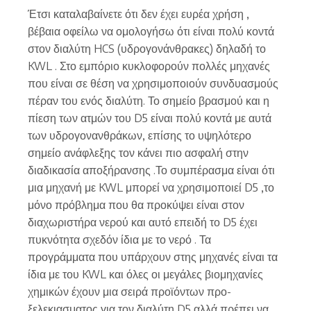
Έτσι καταλαβαίνετε ότι δεν έχει ευρέα χρήση ,
βέβαια οφείλω να ομολογήσω ότι είναι πολύ κοντά
στον διαλύτη HCS (υδρογονάνθρακες) δηλαδή το
KWL . Στο εμπόριο κυκλοφορούν πολλές μηχανές
που είναι σε θέση να χρησιμοποιούν συνδυασμούς
πέραν του ενός διαλύτη. Το σημείο βρασμού και η
πίεση των ατμών του D5 είναι πολύ κοντά με αυτά
των υδρογονανθράκων, επίσης το υψηλότερο
σημείο ανάφλεξης τον κάνει πιο ασφαλή στην
διαδικασία αποξήρανσης .Το συμπέρασμα είναι ότι
μια μηχανή με KWL μπορεί να χρησιμοποιεί D5 ,το
μόνο πρόβλημα που θα προκύψει είναι στον
διαχωριστήρα νερού και αυτό επειδή το D5 έχει
πυκνότητα σχεδόν ίδια με το νερό . Τα
προγράμματα που υπάρχουν στης μηχανές είναι τα
ίδια με του KWL και όλες οι μεγάλες βιομηχανίες
χημικών έχουν μια σειρά προϊόντων προ-
ξελεκιασματος για τον διαλύτη D5 αλλά πρέπει να