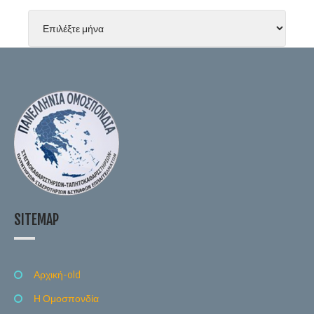
SITEMAP
Αρχική-old
Η Ομοσπονδία