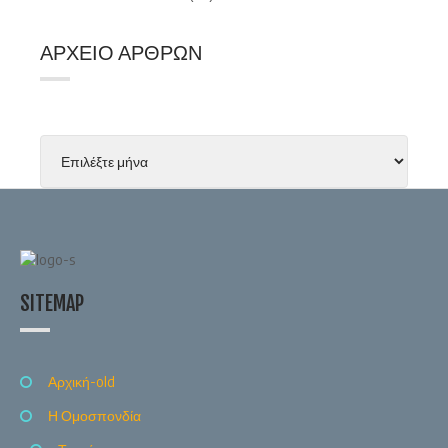
ΑΡΧΕΊΟ ΆΡΘΡΩΝ
SITEMAP
Αρχική-old
Η Ομοσπονδία