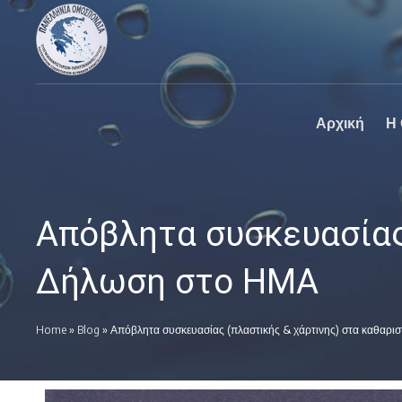
Πανελλήνια
Ο επίσημος
Ομοσπονδία
ιστοχώρος της
Καθαριστηρίων
Πανελλήνια
Ομοσπονδία
Καθαριστηρίων
Αρχική
Η
Απόβλητα συσκευασίας
Δήλωση στο ΗΜΑ
Home
»
Blog
»
Απόβλητα συσκευασίας (πλαστικής & χάρτινης) στα καθαρι