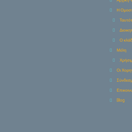
Η Ομοσ
Ταυτό
Διοικη
Ο κλά
Μέλη
Χρήσιμ
Οι Χορη
Σύνδεσμ
Επικοιν
Blog