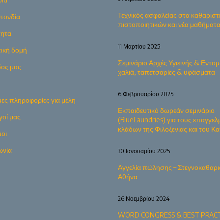
Τεχνικός ασφαλείας στα καθαριστ
πονδία
πιστοποιητικών και νέα μαθήματ
τητα
11 Μαρτίου 2025
τική δομή
Σεμινάριο Αρχές Υγιεινής & Εντομ
δος μας
χαλιά, ταπετσαρίες & υφάσματα
6 Φεβρουαρίου 2025
ες πληροφορίες για μέλη
Εκπαιδευτικό δωρεάν σεμινάριο
γοί μας
(BlueLaundries) για τους επαγγελ
κλάδων της Φιλοξενίας και του 
οι
ωνία
30 Ιανουαρίου 2025
Αγγελία πώλησης – Στεγνοκαθαρι
Αθήνα
26 Νοεμβρίου 2024
WORD CONGRESS & BEST PRACT