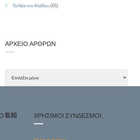
Τα Νέα του Κλάδου
(65)
ΑΡΧΕΊΟ ΆΡΘΡΩΝ
 BLOG
ΧΡΉΣΙΜΟΙ ΣΎΝΔΕΣΜΟΙ
Πολιτική Χρήσης