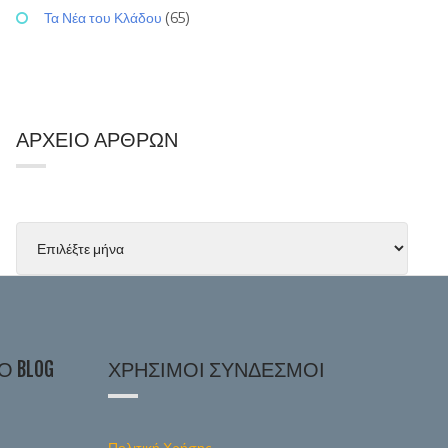
Τα Νέα του Κλάδου
(65)
ΑΡΧΕΊΟ ΆΡΘΡΩΝ
 BLOG
ΧΡΉΣΙΜΟΙ ΣΎΝΔΕΣΜΟΙ
Πολιτική Χρήσης