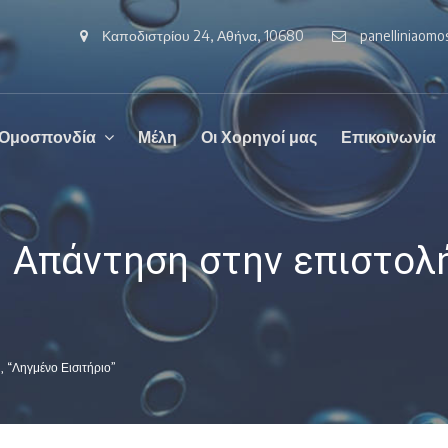
Καποδιστρίου 24, Αθήνα, 10680
panelliniaom
 Ομοσπονδία
Μέλη
Οι Χορηγοί μας
Επικοινωνία
| Απάντηση στην επιστολ
 “Ληγμένο Εισιτήριο”