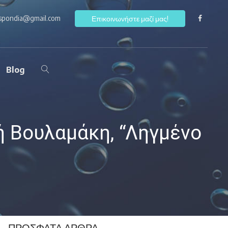
ospondia@gmail.com
F
Επικοινωνήστε μαζί μας!
Blog
ή Βουλαμάκη, “Ληγμένο
ΠΡΌΣΦΑΤΑ ΆΡΘΡΑ