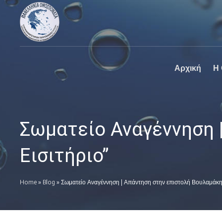
Πανελλήνια
Ο επίσημος
Ομοσπονδία
ιστοχώρος της
Καθαριστηρίων
Πανελλήνια
Ομοσπονδία
Καθαριστηρίων
Αρχική
Η
Σωματείο Αναγέννηση 
Εισιτήριο”
Home
»
Blog
»
Σωματείο Αναγέννηση | Απάντηση στην επιστολή Βουλαμάκη,