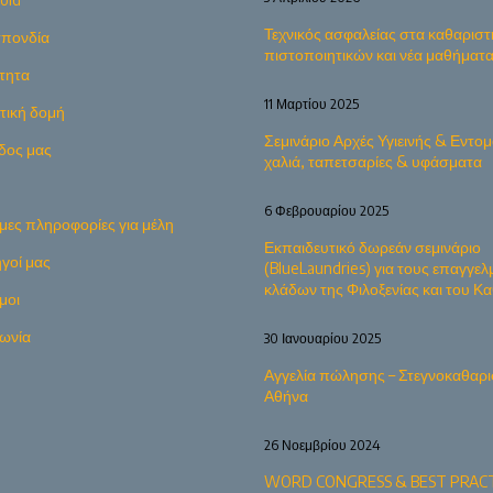
Τεχνικός ασφαλείας στα καθαριστ
πονδία
πιστοποιητικών και νέα μαθήματ
τητα
11 Μαρτίου 2025
ητική δομή
Σεμινάριο Αρχές Υγιεινής & Εντομ
δος μας
χαλιά, ταπετσαρίες & υφάσματα
6 Φεβρουαρίου 2025
μες πληροφορίες για μέλη
Εκπαιδευτικό δωρεάν σεμινάριο
γοί μας
(BlueLaundries) για τους επαγγελ
κλάδων της Φιλοξενίας και του 
μοι
νωνία
30 Ιανουαρίου 2025
Αγγελία πώλησης – Στεγνοκαθαρι
Αθήνα
26 Νοεμβρίου 2024
WORD CONGRESS & BEST PRACT