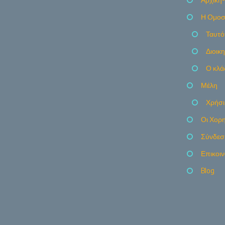
Η Ομοσ
Ταυτό
Διοικ
Ο κλά
Μέλη
Χρήσι
Οι Χορη
Σύνδεσ
Επικοι
Blog