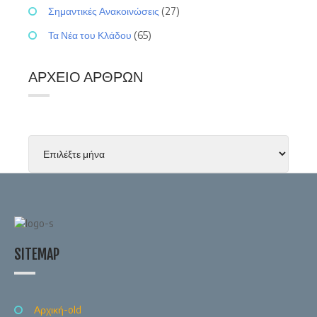
Σημαντικές Ανακοινώσεις
(27)
Τα Νέα του Κλάδου
(65)
ΑΡΧΕΊΟ ΆΡΘΡΩΝ
SITEMAP
Αρχική-old