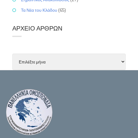
Τα Νέα του Κλάδου
(65)
ΑΡΧΕΊΟ ΆΡΘΡΩΝ