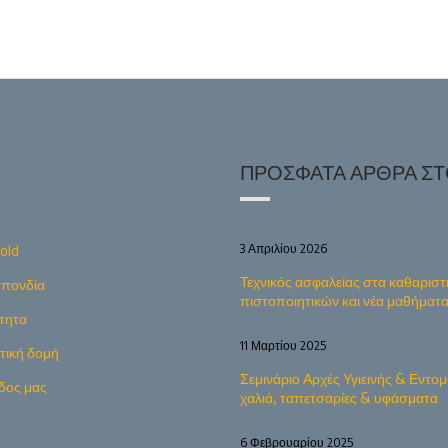
ΠΡΌΣΦΑΤΑ ΆΡΘΡΑ ΣΤΟ
3 Απριλίου 2026
old
Τεχνικός ασφαλείας στα καθαριστ
πονδία
πιστοποιητικών και νέα μαθήματ
τητα
11 Μαρτίου 2025
ητική δομή
Σεμινάριο Αρχές Υγιεινής & Εντομ
δος μας
χαλιά, ταπετσαρίες & υφάσματα
6 Φεβρουαρίου 2025