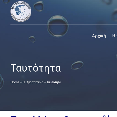
Πανελλήνια
Ο επίσημος
Ομοσπονδία
ιστοχώρος της
Καθαριστηρίων
Πανελλήνια
Ομοσπονδία
Καθαριστηρίων
Αρχική
Η
Ταυτότητα
Home
»
Η Ομοσπονδία
»
Ταυτότητα