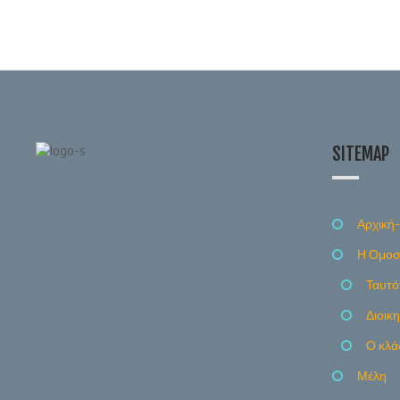
SITEMAP
Αρχική-
Η Ομοσ
Ταυτό
Διοικ
Ο κλά
Μέλη